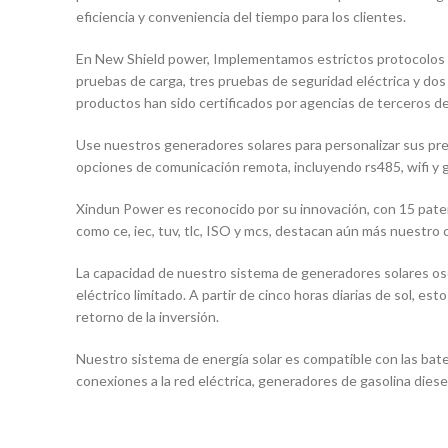
eficiencia y conveniencia del tiempo para los clientes.
En New Shield power, Implementamos estrictos protocolos de 
pruebas de carga, tres pruebas de seguridad eléctrica y do
productos han sido certificados por agencias de terceros d
Use nuestros generadores solares para personalizar sus pr
opciones de comunicación remota, incluyendo rs485, wifi y g
Xindun Power es reconocido por su innovación, con 15 paten
como ce, iec, tuv, tlc, ISO y mcs, destacan aún más nuestro
La capacidad de nuestro sistema de generadores solares osc
eléctrico limitado. A partir de cinco horas diarias de sol, 
retorno de la inversión.
Nuestro sistema de energía solar es compatible con las bater
conexiones a la red eléctrica, generadores de gasolina dies