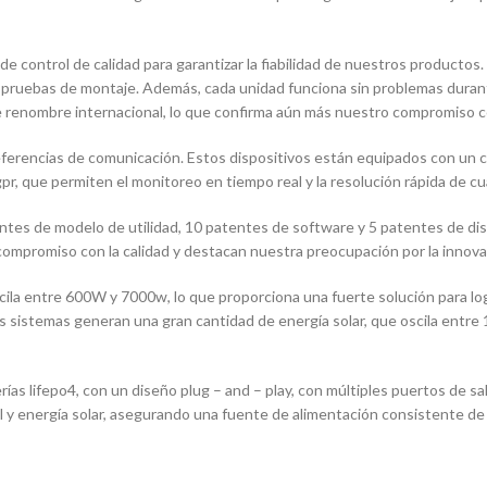
control de calidad para garantizar la fiabilidad de nuestros productos.
s pruebas de montaje. Además, cada unidad funciona sin problemas duran
e renombre internacional, lo que confirma aún más nuestro compromiso co
eferencias de comunicación. Estos dispositivos están equipados con un 
pr, que permiten el monitoreo en tiempo real y la resolución rápida de c
tes de modelo de utilidad, 10 patentes de software y 5 patentes de dis
 compromiso con la calidad y destacan nuestra preocupación por la innova
ila entre 600W y 7000w, lo que proporciona una fuerte solución para lo
estos sistemas generan una gran cantidad de energía solar, que oscila en
ías lifepo4, con un diseño plug – and – play, con múltiples puertos de sa
el y energía solar, asegurando una fuente de alimentación consistente de