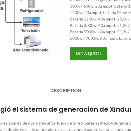
300w / 600w, 20a mppt, batería 12
1200w, 20a mppt, batería 25.6v / 
Batería 2200w, 40a mppt, 25,6v /
Batería 3000w, 40a mppt, 51,2v /
Batería 5000w, 60a mppt, 51,2v /
6000w / 7000w, 60a mppt, batería
GET A QUOTE
DESCRIPTION
ligió el sistema de generación de Xindu
es solares de dos a tres años fuera de la red, baterías lifepo4 durante 
ada de sistemas de generadores solares puede garantizar un manejo rápi