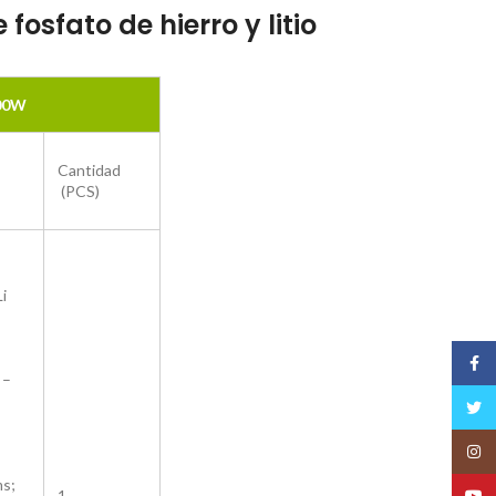
osfato de hierro y litio
600W
Cantidad
(PCS)
i
Face
 –
Twitt
Insta
ms;
1
YouT