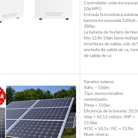
Controlador solar incorpora
20a MPG
Entrada fotovoltaica máxima
batería incorporada 120vdc 
280w:
La batería de fosfato de hier
litio 12.8v 50ah tiene múltip
interfaces de salida, usb, dc
enchufe de salida de ca, ter
de salida de ca
Paneles solares
Xdhc – 550m;
Tipo: monocristalino
semicirpado;
Pmax = 550w;
Eficiencia de la batería: 20,
Vmp = 42,13 voltios; IMP =
13.06a;
VOC = 50,1v; ISC = 13,9a;
Nivel: nivel a;