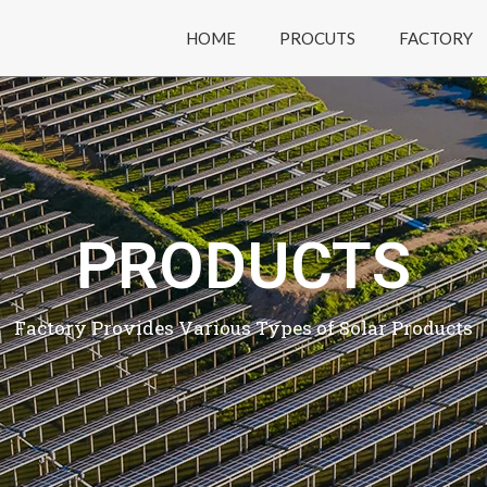
HOME
PROCUTS
FACTORY
PRODUCTS
Factory Provides Various Types of Solar Products