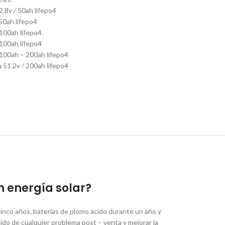
.8v / 50ah lifepo4
50ah lifepo4
 100ah lifepo4
 100ah lifepo4
 100ah – 200ah lifepo4
 51.2v / 200ah lifepo4
n energía solar?
cinco años, baterías de plomo ácido durante un año y
do de cualquier problema post – venta y mejorar la