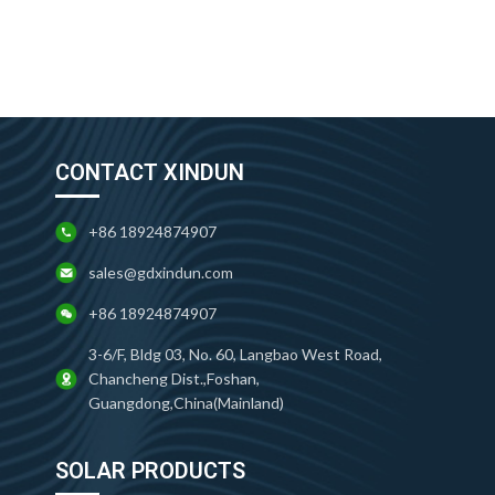
CONTACT XINDUN
+86 18924874907
sales@gdxindun.com
+86 18924874907
3-6/F, Bldg 03, No. 60, Langbao West Road,
Chancheng Dist.,Foshan,
Guangdong,China(Mainland)
SOLAR PRODUCTS