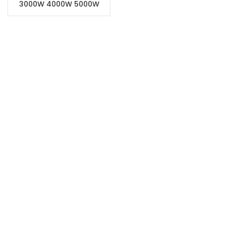
3000W 4000W 5000W
Solar Inverter Hybrid
Inverter