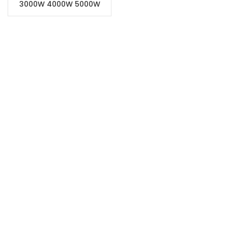
3000W 4000W 5000W
Solar Inverter Hybrid
Inverter