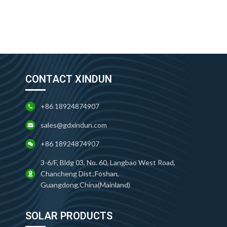
CONTACT XINDUN
+86 18924874907
sales@gdxindun.com
+86 18924874907
3-6/F, Bldg 03, No. 60, Langbao West Road,
Chancheng Dist.,Foshan,
Guangdong,China(Mainland)
SOLAR PRODUCTS