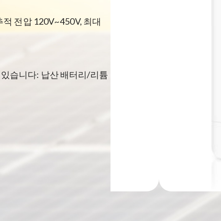
적 전압 120V~450V, 최대
수 있습니다: 납산 배터리/리튬