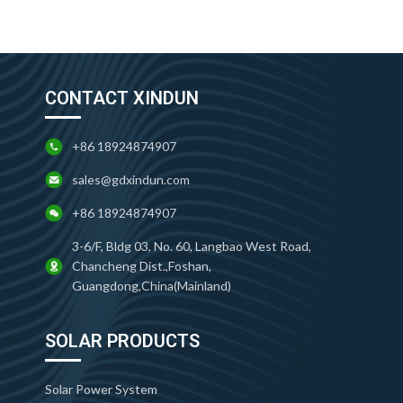
CONTACT XINDUN
+86 18924874907
sales@gdxindun.com
+86 18924874907
3-6/F, Bldg 03, No. 60, Langbao West Road,
Chancheng Dist.,Foshan,
Guangdong,China(Mainland)
SOLAR PRODUCTS
Solar Power System