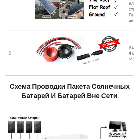
алюм
сталь
Регу
част
Кабе
5
4 мм
MC4 
Схема Проводки Пакета Солнечных
Батарей И Батарей Вне Сети