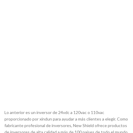
Lo anterior es un inversor de 24vdc a 120vac o 110vac
proporcionado por xindun para ayudar a más clientes a elegir. Como
fabricante profesional de inversores, New Shield ofrece productos
de inversores de alta calidad a más de 100 países de todo el mundo.