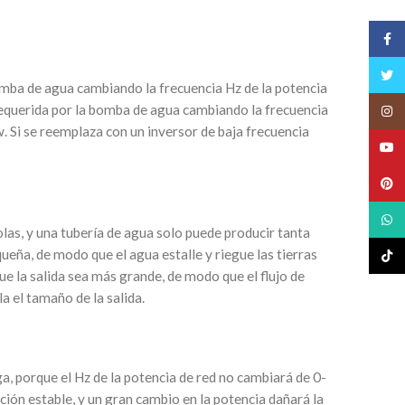
Face
Twitt
omba de agua cambiando la frecuencia Hz de la potencia
 requerida por la bomba de agua cambiando la frecuencia
Insta
. Si se reemplaza con un inversor de baja frecuencia
YouT
Pinte
What
olas, y una tubería de agua solo puede producir tanta
equeña, de modo que el agua estalle y riegue las tierras
TikTo
que la salida sea más grande, de modo que el flujo de
a el tamaño de la salida.
ga, porque el Hz de la potencia de red no cambiará de 0-
ión estable, y un gran cambio en la potencia dañará la