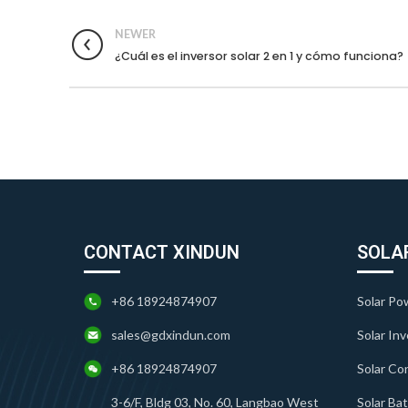
NEWER
¿Cuál es el inversor solar 2 en 1 y cómo funciona?
CONTACT XINDUN
SOLA
+86 18924874907
Solar Po
sales@gdxindun.com
Solar Inv
+86 18924874907
Solar Con
3-6/F, Bldg 03, No. 60, Langbao West
Solar Ba