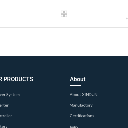
¿
R PRODUCTS
About
wer System
About XINDUN
erter
Manufactory
troller
Certifications
ttery
Expo