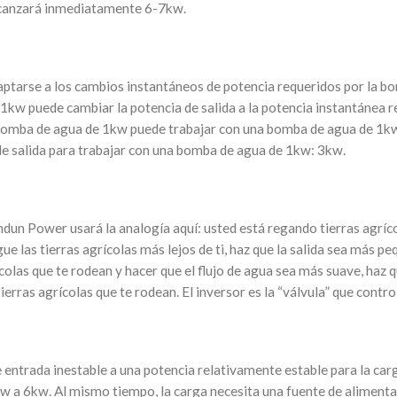
alcanzará inmediatamente 6-7kw.
daptarse a los cambios instantáneos de potencia requeridos por la b
 1kw puede cambiar la potencia de salida a la potencia instantánea
de bomba de agua de 1kw puede trabajar con una bomba de agua de 1kw
 de salida para trabajar con una bomba de agua de 1kw: 3kw.
indun Power usará la analogía aquí: usted está regando tierras agríc
gue las tierras agrícolas más lejos de ti, haz que la salida sea más p
rícolas que te rodean y hacer que el flujo de agua sea más suave, haz 
rras agrícolas que te rodean. El inversor es la “válvula” que control
de entrada inestable a una potencia relativamente estable para la car
 a 6kw. Al mismo tiempo, la carga necesita una fuente de alimentac